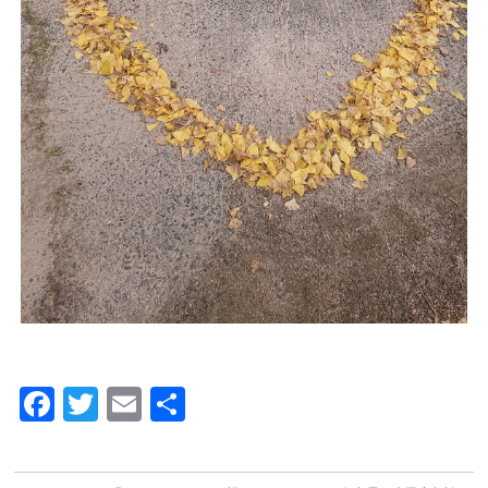
Facebook
Twitter
Email
共
有