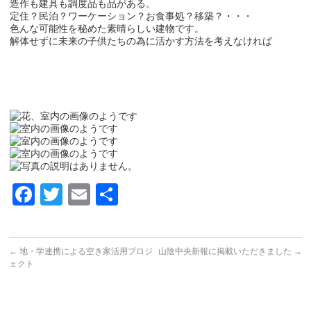
造作も建具も調度品も品がある。
定住？民泊？ワーケーション？お食事処？移築？・・・
色んな可能性を秘めた素晴らしい建物です。
解体せずに未来の子供たちの為に活かす方法を考えなければ
Facebook
Twitter
Email
共
有
←
地・学連携による空き家活用プロジ
山陰中央新報に掲載いただきました
→
ェクト