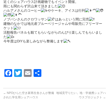
近くのシェアハウス計画建物でもイベント開催。
雨にも関わらず沢山来て頂きました
ハルアメさんのコーヒー
やケーキ、アイスは行列
ノブパンさんのクロワッサン
はあっという間に完売
建物のなかでは地元産ブルーベリージャムや苺販売にフリーマー
ケット
活動報告パネルも観てもらいながらのんびり楽しんでもらいまし
た
今年度はDIYも楽しみながら整備します
Facebook
Twitter
Email
共
有
←
NPOひらた空き家再生舎さんが整備
地域見守りたい」地・学連携シェアハ
された学生用シェアハウス
ウスプロジェクト
→