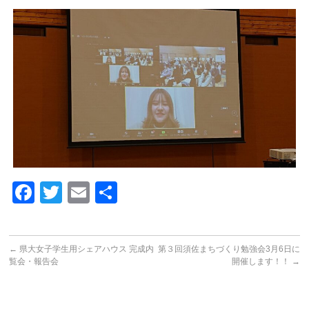
Facebook
Twitter
Email
共
有
←
県大女子学生用シェアハウス 完成内
第３回須佐まちづくり勉強会3月6日に
覧会・報告会
開催します！！
→