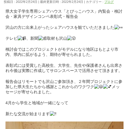
投稿日 : 2022年2月24日
最終更新日時 : 2022年2月24日
カテゴリー :
ブログ
県大女子学生専用シェアハウス「とびっこハウス」内覧会・検討
会・家具デザインコンペ表彰式・報告会
沢山の方に出来上がったシェアハウスを観ていただきました
テレビ
、新聞
取材も沢山
検討会ではこのプロジェクトがモデルになり地区はもとより市
内、県内に拡がるよう、期待が寄せられました。
表彰式には受賞した高校生、大学生、先生や保護者さんも出席さ
れ今後は実際に作成してサロンスペースで活用させて頂きます。
報告会はリモートでも沢山ご参加頂き、２年間プロジェクトに参
加した県大生たちから感謝とこれからのワクワク
メッ
セージが寄せられました。
4月から学生と地域が一緒になって
新たな交流が始まります