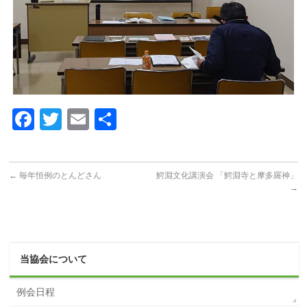
Facebook
Twitter
Email
共
有
←
毎年恒例のとんどさん
鰐淵文化講演会 「鰐淵寺と摩多羅神」
→
当協会について
例会日程