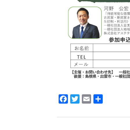
Facebook
Twitter
Email
共
有